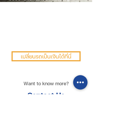
ประเภท ทุกชนิด ทุกสภาพการใช้
งาน ทั้งรถใหม่ รถเก่า รถผู้บริหาร
รถติดไฟแนนซ์ และไม่ติดไฟแนนซ์
ยอดสูง ดอกเบี้ยต่ำ ลดต้นลดดอก
ได้ ไม่มีค่าใช้จ่ายแอบแฝง แนะนำให้
ทุกขั้นตอน
เปลี่ยนรถเป็นเงินได้ที่นี่
Want to know more?
Contact Us
098 222 3289
086 888 5994