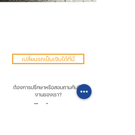
ประเภท ทุกชนิด ทุกสภาพการใช้
งาน ทั้งรถใหม่ รถเก่า รถผู้บริหาร
รถติดไฟแนนซ์ และไม่ติดไฟแนนซ์
ยอดสูง ดอกเบี้ยต่ำ ลดต้นลดดอก
ได้ ไม่มีค่าใช้จ่ายแอบแฝง แนะนำให้
ทุกขั้นตอน
เปลี่ยนรถเป็นเงินได้ที่นี่
ต้องการปรึกษาหรือสอบถามกับทีม
งานของเรา?
ติดต่อเรา
098 222 3289