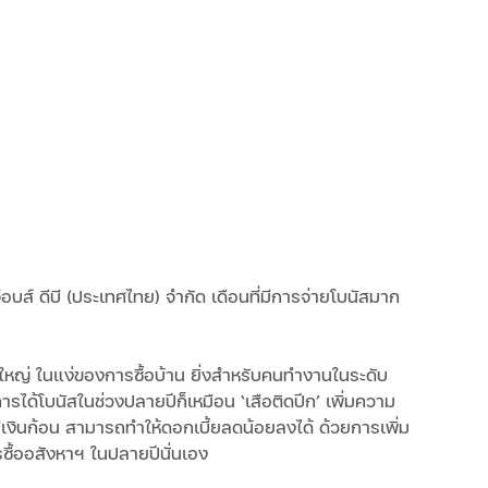
บส์ ดีบี (ประเทศไทย) จำกัด เดือนที่มีการจ่ายโบนัสมาก
นาดใหญ่ ในแง่ของการซื้อบ้าน ยิ่งสำหรับคนทำงานในระดับ
การได้โบนัสในช่วงปลายปีก็เหมือน ‘เสือติดปีก’ เพิ่มความ
ีเงินก้อน สามารถทำให้ดอกเบี้ยลดน้อยลงได้ ด้วยการเพิ่ม
รซื้ออสังหาฯ ในปลายปีนั่นเอง