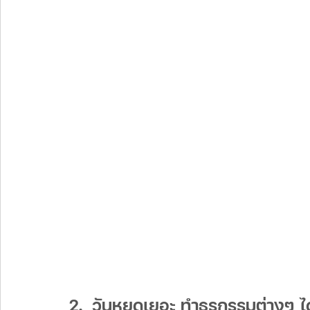
2.  วันหยุดเยอะ ทำธุรกรรมต่างๆ 