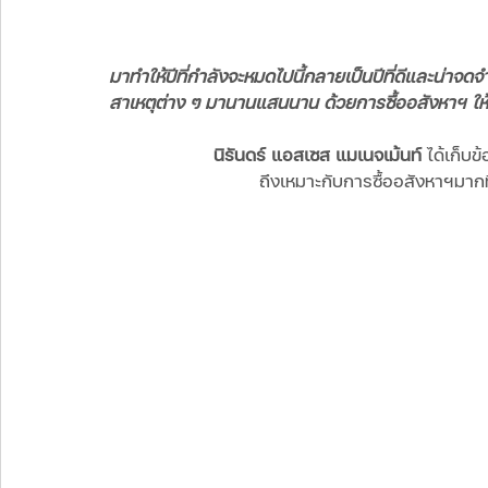
มาทำให้ปีที่กำลังจะหมดไปนี้กลายเป็นปีที่ดีและน่า
สาเหตุต่าง ๆ มานานแสนนาน ด้วยการซื้ออสังหาฯ ให้ก
นิรันดร์ แอสเซส แมเนจเม้นท์
 ได้เก็บข
ถึงเหมาะกับการซื้ออสังหาฯมากท