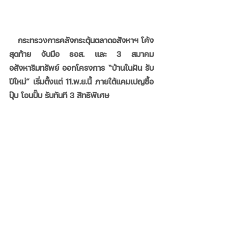
   กระทรวงการคลังกระตุ้นตลาดอสังหาฯ โค้ง
สุดท้าย จับมือ ธอส. และ 3 สมาคม
อสังหาริมทรัพย์ ออกโครงการ “บ้านในฝัน รับ
ปีใหม่” เริ่มตั้งแต่ 11.พ.ย.นี้ ภายใต้แคมเปญซื้อ 
ปุ๊บ โอนปั๊บ รับทันที 3 สิทธิพิเศษ