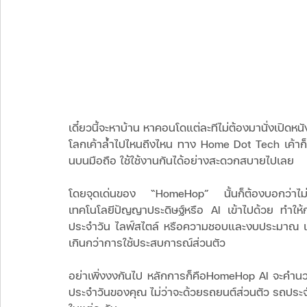
เดี๋ยวนี้จะหาบ้าน หาคอนโดแต่ละทีไม่ต้องมานั่งเปิด
โลกเค้าล้ำไปไหนถึงไหน ทาง Home Dot Tech เค้าก
นบนมือถือ ใช้ใช้งานกันได้อย่างสะดวกสบายไปเลย
โดยจุดเด่นของ “HomeHop” นั้นก็ต้องบอกว่าไม่ธ
เทคโนโลยีปัญญาประดิษฐ์หรือ AI เข้าไปด้วย ทำให้กา
ประจำวัน ไลฟ์สไตล์ หรือความชอบและงบประมาณ เท
เกินกว่าการใช้ประสบการณ์ส่วนตัว
อย่าเพิ่งงงกันไป หลักการก็คือHomeHop AI จะคำนว
ประจำวันของคุณ ไม่ว่าจะด้วยรถยนต์ส่วนตัว รถประจำ