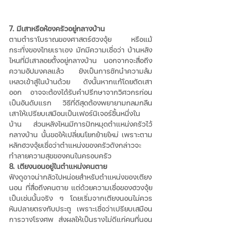
7. มีเสาหรือห้องครัวอยู่กลางบ้าน
ตามตำราโบราณของศาสตร์ฮวงจุ้ย หรือแม้
กระทั่งของไทยเราเอง มักมีความเชื่อว่า บ้านหลัง
ไหนที่มีเสาลอยตั้งอยู่กลางบ้าน นอกจากจะสื่อถึง
ความอัปมงคลแล้ว ยังเป็นการชักนำความล้ม
เหลวเข้าสู่ในบ้านด้วย ดังนั้นหากแก้โดยตัดเสา
ออก อาจจะต้องได้รับคำปรึกษาจากวิศวกรก่อน
เป็นอันดับแรก วิธีที่ดีสุดต้องพยายามกลมกลืน
เสาให้เปรียบเสมือนเป็นเฟอร์นิเจอร์ชิ้นหนึ่งใน
บ้าน ส่วนหลังไหนมีการปักหมุดตำแหน่งครัวไว้
กลางบ้าน นั้นขอให้เปลี่ยนโยกย้ายใหม่ เพราะตาม
หลักฮวงจุ้ยเชื่อว่าตำแหน่งของครัวดังกล่าวจะ
ทำลายความสุขของคนในครอบครัว 
8. เตียงนอนอยู่ในตำแหน่งคนตาย
ฟังดูอาจน่ากลัวไปหน่อยสำหรับตำแหน่งของเตียง
นอน ที่สื่อถึงคนตาย แต่ด้วยความเชื่อของฮวงจุ้ย
เป็นเช่นนั้นจริง ๆ โดยเริ่มจากเตียงนอนไม่ควร
หันปลายตรงกับประตู เพราะเชื่อว่าเปรียบเสมือน
การวางโรงศพ ส่งผลให้เป็นรางไม่ดีแก่คนที่นอน 