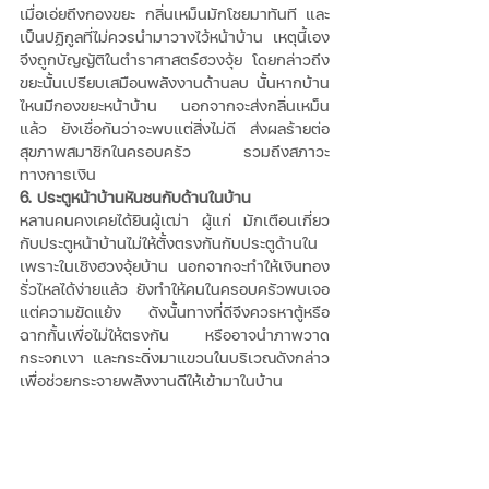
เมื่อเอ่ยถึงกองขยะ กลิ่นเหม็นมักโชยมาทันที และ
เป็นปฏิกูลที่ไม่ควรนำมาวางไว้หน้าบ้าน เหตุนี้เอง
จึงถูกบัญญัติในตำราศาสตร์ฮวงจุ้ย โดยกล่าวถึง
ขยะนั้นเปรียบเสมือนพลังงานด้านลบ นั้นหากบ้าน
ไหนมีกองขยะหน้าบ้าน นอกจากจะส่งกลิ่นเหม็น
แล้ว ยังเชื่อกันว่าจะพบแต่สิ่งไม่ดี ส่งผลร้ายต่อ
สุขภาพสมาชิกในครอบครัว รวมถึงสภาวะ
ทางการเงิน 
6. ประตูหน้าบ้านหันชนกับด้านในบ้าน
หลานคนคงเคยได้ยินผู้เฒ่า ผู้แก่ มักเตือนเกี่ยว
กับประตูหน้าบ้านไม่ให้ตั้งตรงกันกับประตูด้านใน 
เพราะในเชิงฮวงจุ้ยบ้าน นอกจากจะทำให้เงินทอง
รั่วไหลได้ง่ายแล้ว ยังทำให้คนในครอบครัวพบเจอ
แต่ความขัดแย้ง ดังนั้นทางที่ดีจึงควรหาตู้หรือ
ฉากกั้นเพื่อไม่ให้ตรงกัน หรืออาจนำภาพวาด 
กระจกเงา และกระดิ่งมาแขวนในบริเวณดังกล่าว 
เพื่อช่วยกระจายพลังงานดีให้เข้ามาในบ้าน