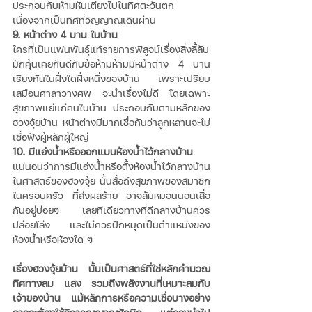
ประกอบกับห้ามหันเตียงไปในทิศตะวันตก 
เนื่องจากเป็นทิศที่วิญญาณเดินผ่าน 
9. หน้าต่าง 4 บาน ในบ้าน
ใครที่เป็นแฟนพันธุ์แท้รายการพิสูจน์เรื่องสิ่งลี้ลับ 
มักคุ้นเคยกันดีกับข้อห้ามห้ามมีหน้าต่าง 4 บาน 
เรียงกันในฝั่งใดฝั่งหนึ่งของบ้าน เพราะเปรียบ
เสมือนศาลาวางศพ จะนำเรื่องไม่ดี โดยเฉพาะ
สุขภาพแย่แก่คนในบ้าน ประกอบกับตามหลักของ
ฮวงจุ้ยบ้าน หน้าต่างมีมากเชื่อกันว่าลูกหลานจะไม่
เชื่อฟังผู้หลักผู้ใหญ่ 
10. มีแอ่งน้ำหรือออกแบบห้องน้ำไว้กลางบ้าน
แน่นอนว่าการมีแอ่งน้ำหรือตั้งห้องน้ำไว้กลางบ้าน 
ในศาสตร์ของฮวงจุ้ย นั้นสื่อถึงสุขภาพของสมาชิก
ในครอบครัว ที่ส่งผลร้าย อาจล้มหมอนนอนเสื่อ
กันอยู่บ่อยๆ เลยทีเดียวทางที่ดีกลางบ้านควร
ปล่อยโล่ง และไม่ควรปักหมุดเป็นตำแหน่งของ
ห้องน้ำหรือห้องใด ๆ
เรื่องฮวงจุ้ยบ้าน นั้นเป็นศาสตร์ที่ใช่หลักคำนวณ
ทิศทางลม แสง รวมถึงพลังงานที่เหมาะสมกับ
เจ้าของบ้าน แม้หลักการหรือความเชื่อบางอย่าง