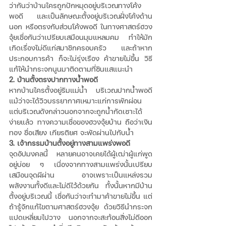
ว่ากันว่าบ้านใครถูกปักหมุดอยู่บริเวณทางโค้ง
พอดี และเป็นลักษณะตั้งอยู่บริเวณฝั่งโค้งด้าน
นอก หรือตรงกับส่วนโค้งพอดี ในทางศาสตร์ฮวง
จุ้ยเชื่อกันว่าเปรียบเสมือนมุมแหลมคม ทำให้มัก
เกิดเรื่องไม่ดีแก่สมาชิกครอบครัว และถ้าหาก
ประกอบการค้า ก็จะไม่รุ่งเรือง ค้าขายไม่ขึ้น วิธี
แก้ให้นำกระจกนูนมาติดตามที่ซินแสแนะนำ 
2. บ้านตั้งตรงปากทางน้ำพอดี
หากบ้านใครตั้งอยู่ริมแม่น้ำ บริเวณปากน้ำพอดี 
แม้ว่าจะได้วิวบรรยากาศเหมาะแก่การพักผ่อน 
แต่บริเวณดังกล่าวนอกจากจะถูกน้ำกัดเซาะได้
ง่ายแล้ว ทางความเชื่อของฮวงจุ้ยบ้าน ถือว่าเงิน
ทอง ชื่อเสียง เกียรติยศ จะพัดผ่านไปกับน้ำ 
3. เจ้ากรรมบ้านตั้งอยู่ทางสามแพร่งพอดี
จุดอัปมงคลนี้ หลายคนอาจเคยได้ผู้เฒ่าผู้แก่พูด
อยู่บ่อย ๆ เนื่องจากทางสามแพร่งนั้นเปรียบ
เสมือนจุดผีผ่าน อาจเพราะเป็นแหล่งรวม
พลังงานทั้งดีและไม่ดีไว้ด้วยกัน ทั้งนั้นหากมีบ้าน
ตั้งอยู่บริเวณนี้ เชื่อกันว่าจะทำมาค้าขายไม่ขึ้น แต่
ถ้ารู้จักแก้ไขตามศาสตร์ฮวงจุ้ย ด้วยวิธีนำกระจก
แปดเหลี่ยมไปวาง นอกจากจะสะท้อนสิ่งไม่ดีออก