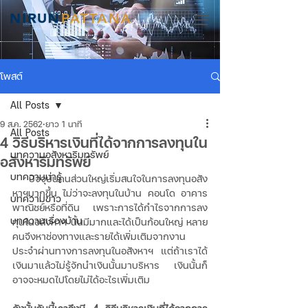
โพสต์
All Posts
9 ส.ค. 2562
ยาว 1 นาที
All Posts
4 วิธีบริหารเงินที่ได้จากการลงทุนใน
บทความอสังหาริมทรัพย์
อสังหาริมทรัพย์
บทความน่ารู้
ปัจจุบันคนส่วนใหญ่เริ่มสนใจในการลงทุนอสัง
หาฯมากขึ้น ไม่ว่าจะลงทุนในบ้าน คอนโด อาคาร
บทความข่าว
พาณิชย์หรือที่ดิน เพราะการได้กำไรจากการลง
บทความเรื่องบ้าน
ทุนในอสังหาฯ นั้นมีมากและได้เป็นก้อนใหญ่ หลาย
คนจึงหาช่องทางและรายได้เพิ่มเติมจากงาน
ประจำผ่านทางการลงทุนในอสังหาฯ แต่ถ้าเราได้
เงินมาแล้วไม่รู้จักนำเงินนั้นมาบริหาร เงินนั้นก็
อาจจะหมดไปโดยไม่ได้อะไรเพิ่มเติม 