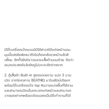
มีโต๊ะเครื่องแป้งแบบมินิให้สาวๆได้แต่งหน้าแถม
มุมนี้แสงยังส่องมาถึงไม่ต้องกลัวแงหน้าแล้วสี
เพี้ยน อีกทั้งยังมีราวแขวนเสื้อด้านบนด้วย ถือว่า
อเนกประสงค์แล้วยังดูไม่เกะกะอีกต่างหาก
2. ตู้เสื้อผ้า Built-in สูงจรดเพดาน แบ่ง 3 บาน
เปิด จากโครงการ BEATNIQ มาในสไตน์เรียบๆ 
พร้อมโต๊ะเครื่องแป้ง top หินวางแบ่งพื้นที่ใช้งาน
และสามารถเปิดเป็นกระจกแต่งหน้าและสามารถ
วางของต่างๆหรือจะดัดแปลงเป็นโต๊ะทำงานก็ได้