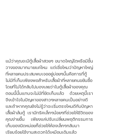
แม้ว่าคุณจะมีตู้เสื้อผ้าสวยๆ ขนาดใหญ่โตหรือมีชั้น
วางของมากมายแค่ไหน แต่เชื่อไหมว่าปัญหาใหญ่
ที่หลายคนประสบพบเจออยู่บ่อยๆนั้นคือการที่ตู้
ไม่มีที่เก็บเพียงพอสำหรับเสื้อผ้าที่หลายคนขยันซื้อ
โดยที่ไม่ได้กลับไปมองเลยว่าในตู้เสื้อผ้าของคุณ
ตอนนี้นั้นแทบจะไม่มีที่ยัดเก็บแล้ว ด้วยเหตุนี้เรา
จึงเข้าใจในปัญหาของสาวๆหลายคนเป็นอย่างดี
และถ้าหากคุณยังไม่รู้ว่าจะเริ่มตรงไหนดีกับปัญหา
เสื้อผ้าล้นตู้ เรามีทริคเล็กๆน้อยๆที่ช่วยให้ชีวิตของ
คุณง่ายขึ้น เพียงแค่ปรับเปลี่ยนพฤติกรรมการ
เก็บของนิดหน่อยก็ช่วยให้ห้องเล็กๆกลับมา
เรียบร้อยใช้งานสะดวกได้เหมือนเดิมแล้ว