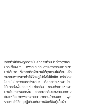
วิธีที่ทำให้ห้องดูกว้างขึ้นคือการทำหน้าต่างสูงและ
ยาวเต็มผนัง เพราะจะช่วยดึงแสงธรรมชาติเข้า
มาได้มาก 
ซึ่งการติดผ้าม่านให้สูงตามไปด้วย คือ
จะช่วยพรางตาทำให้ห้องดูโปร่งไม่อึดอัด
 หรือห้อง
ใครมีหน้าต่างแค่ครึ่งเดียว ก็ควรที่จะติดผ้าม่าน
ให้ยาวถึงพื้นด้วยเช่นเดียวกัน รวมถึงอาจติดผ้า
ม่านโปร่งเพิ่มอีกชั้น เวลาอยากรับแสงตอนกลาง
วันแต่ก็อยากพรางสายตาจากคนข้างนอก พูด
ง่ายๆ ว่าใช้ทฤษฎีเดียวกับการบิวท์อินตู้เสื้อผ้า  