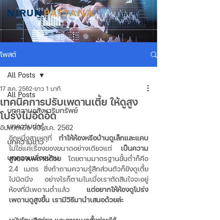
โพสต์
All Posts
17 ส.ค. 2562
ยาว 1 นาที
All Posts
เทคนิคการปรับเพดานเตี้ย ให้ดูสูง
บทความอสังหาริมทรัพย์
โปร่งไม่อึดอัด
บทความน่ารู้
อัปเดตเมื่อ
30 ส.ค. 2562
อีกหนึ่งสาเหตุที่ 
ทำให้ห้องหรือบ้านดูเล็กและแคบ
บทความข่าว
ไม่ใช่แค่เรื่องของขนาดอย่างเดียวแต่ 
เป็นความ
บทความเรื่องบ้าน
สูงของเพดานด้วย
 โดยตามมาตรฐานขั้นต่ำก็คือ 
2.4 เมตร ซึ่งถ้าถามความรู้สึกส่วนตัวก็ยังดูเตี้ย
ไปนิดนึง อย่างไรก็ตามในเมื่อเราตัดสินใจจะอยู่
ห้องที่มีเพดานต่ำแล้ว 
แต่อยากให้ห้องดูโปร่ง
เพดานดูสูงขึ้น เรามีวิธีมานำเสนอด้วยล่ะ